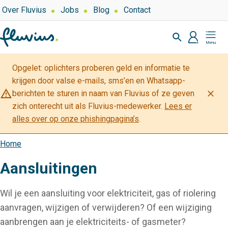
Overslaan
Top
Over Fluvius
Jobs
Blog
Contact
navigation
en
Zoeken
naar
profiel
Mijn
de
Fluvius
inhoud
Opgelet: oplichters proberen geld en informatie te
gaan
krijgen door valse e-mails, sms’en en Whatsapp-
warning_amber
close
berichten te sturen in naam van Fluvius of ze geven
zich onterecht uit als Fluvius-medewerker.
Lees er
alles over op onze phishingpagina’s
.
Home
Kruimelpad
Aansluitingen
Wil je een aansluiting voor elektriciteit, gas of riolering
aanvragen, wijzigen of verwijderen? Of een wijziging
aanbrengen aan je elektriciteits- of gasmeter?