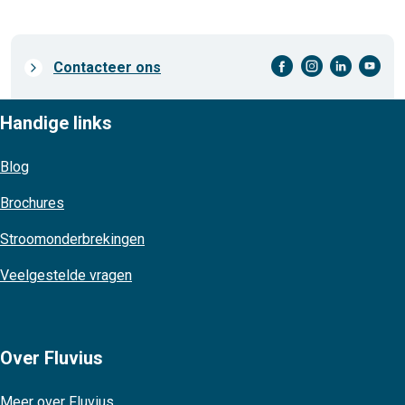
facebook-cirkel
instagram-cirkel
linkedin-cirkel
youtube-cirkel
Prefooter
Contacteer ons
links
Handige links
Blog
Brochures
Stroomonderbrekingen
Veelgestelde vragen
Over Fluvius
Meer over Fluvius