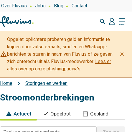
Overslaan
Top
Over Fluvius
Jobs
Blog
Contact
navigation
en
Zoeken
naar
profiel
Mijn
de
Fluvius
inhoud
Opgelet: oplichters proberen geld en informatie te
gaan
krijgen door valse e-mails, sms’en en Whatsapp-
warning_amber
close
berichten te sturen in naam van Fluvius of ze geven
zich onterecht uit als Fluvius-medewerker.
Lees er
alles over op onze phishingpagina’s
.
Home
Storingen en werken
Kruimelpad
Stroomonderbrekingen
Actueel
Opgelost
Gepland
warning
check
calendar_today