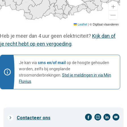
Leaflet
|
© Digitaal vlaanderen
Heb je meer dan 4 uur geen elektriciteit?
Kijk dan of
je recht hebt op een vergoeding
.
Je kan via
sms en/of mail
op de hoogte gehouden
worden, zelfs bij ongeplande
stroomonderbrekingen.
Stel je meldingen in via Mijn
Fluvius
.
facebook-cirkel
instagram-cirkel
linkedin-cirkel
youtube-cirkel
Prefooter
Contacteer ons
links