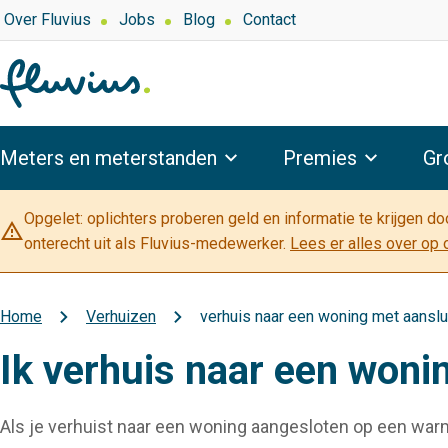
Overslaan
Top
Over Fluvius
Jobs
Blog
Contact
navigation
en
naar
de
inhoud
Hoofdnavigatie
gaan
Meters en meterstanden
Premies
Gr
Opgelet: oplichters proberen geld en informatie te krijgen d
warning_amber
onterecht uit als Fluvius-medewerker.
Lees er alles over op 
Home
Verhuizen
verhuis naar een woning met aanslu
Kruimelpad
Ik verhuis naar een woni
Als je verhuist naar een woning aangesloten op een warm