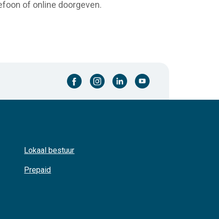
lefoon of online doorgeven.
facebook-cirkel
instagram-cirkel
linkedin-cirkel
youtube-cirkel
Lokaal bestuur
Prepaid