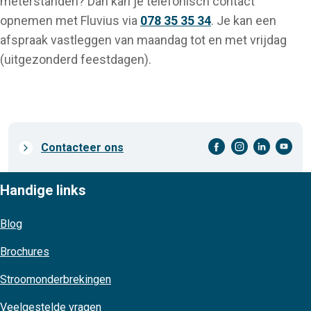
meterstanden? Dan kan je telefonisch contact
opnemen met Fluvius via
078 35 35 34
. Je kan een
afspraak vastleggen van maandag tot en met vrijdag
(uitgezonderd feestdagen).
facebook-cirkel
instagram-cirkel
linkedin-cirkel
youtube-cirkel
Prefooter
Contacteer ons
links
Handige links
Blog
Brochures
Stroomonderbrekingen
Veelgestelde vragen