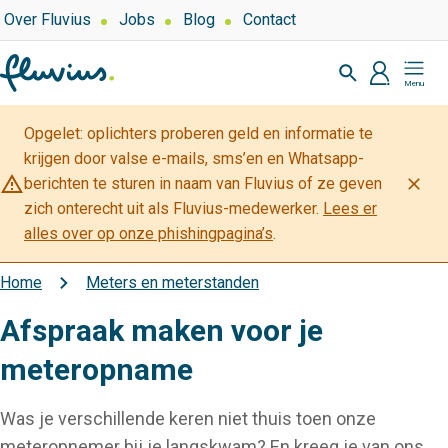
Overslaan
Top
Over Fluvius
Jobs
Blog
Contact
navigation
en
Zoeken
naar
profiel
Mijn
de
Fluvius
inhoud
Opgelet: oplichters proberen geld en informatie te
gaan
krijgen door valse e-mails, sms’en en Whatsapp-
warning_amber
close
berichten te sturen in naam van Fluvius of ze geven
zich onterecht uit als Fluvius-medewerker.
Lees er
alles over op onze phishingpagina’s
.
Home
Meters en meterstanden
Kruimelpad
Afspraak maken voor je
meteropname
Was je verschillende keren niet thuis toen onze
meteropnemer bij je langskwam? En kreeg je van ons