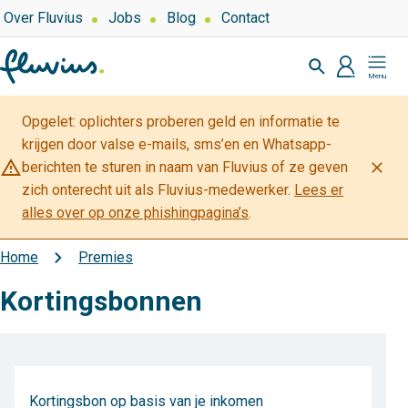
Overslaan
Top
Over Fluvius
Jobs
Blog
Contact
navigation
en
Zoeken
naar
profiel
Mijn
de
Fluvius
inhoud
Opgelet: oplichters proberen geld en informatie te
gaan
krijgen door valse e-mails, sms’en en Whatsapp-
warning_amber
close
berichten te sturen in naam van Fluvius of ze geven
zich onterecht uit als Fluvius-medewerker.
Lees er
alles over op onze phishingpagina’s
.
Home
Premies
Kruimelpad
Kortingsbonnen
Kortingsbon op basis van je inkomen