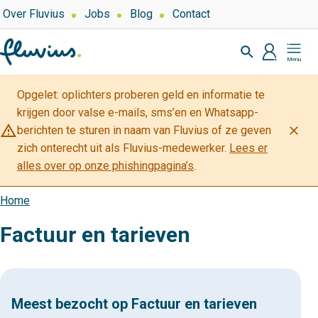
Overslaan
Top
Over Fluvius
Jobs
Blog
Contact
navigation
en
Zoeken
naar
profiel
Mijn
de
Fluvius
inhoud
Opgelet: oplichters proberen geld en informatie te
gaan
krijgen door valse e-mails, sms’en en Whatsapp-
warning_amber
close
berichten te sturen in naam van Fluvius of ze geven
zich onterecht uit als Fluvius-medewerker.
Lees er
alles over op onze phishingpagina’s
.
Home
Kruimelpad
Factuur en tarieven
Meest bezocht op Factuur en tarieven