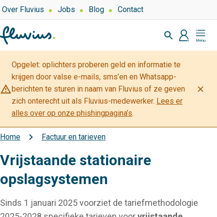
Overslaan
Top
Over Fluvius
Jobs
Blog
Contact
navigation
en
Zoeken
naar
profiel
Mijn
de
Fluvius
inhoud
Opgelet: oplichters proberen geld en informatie te
gaan
krijgen door valse e-mails, sms’en en Whatsapp-
warning_amber
close
berichten te sturen in naam van Fluvius of ze geven
zich onterecht uit als Fluvius-medewerker.
Lees er
alles over op onze phishingpagina’s
.
Home
Factuur en tarieven
Kruimelpad
Vrijstaande stationaire
opslagsystemen
Sinds 1 januari 2025 voorziet de tariefmethodologie
2025-2028 specifieke tarieven voor
vrijstaande