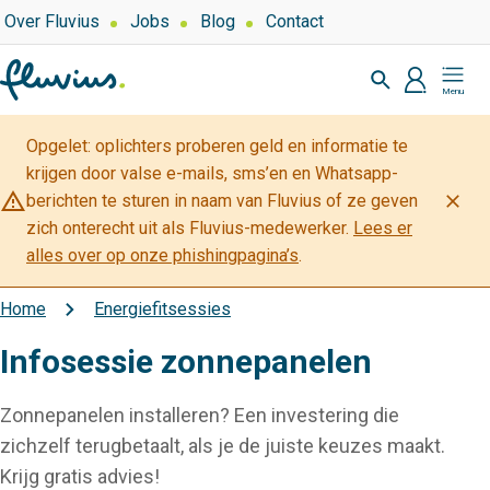
Overslaan
Top
Over Fluvius
Jobs
Blog
Contact
navigation
en
Zoeken
naar
profiel
Mijn
de
Fluvius
inhoud
Opgelet: oplichters proberen geld en informatie te
gaan
krijgen door valse e-mails, sms’en en Whatsapp-
warning_amber
close
berichten te sturen in naam van Fluvius of ze geven
zich onterecht uit als Fluvius-medewerker.
Lees er
alles over op onze phishingpagina’s
.
Home
Energiefitsessies
Kruimelpad
Infosessie zonnepanelen
Zonnepanelen installeren? Een investering die
zichzelf terugbetaalt, als je de juiste keuzes maakt.
Krijg gratis advies!