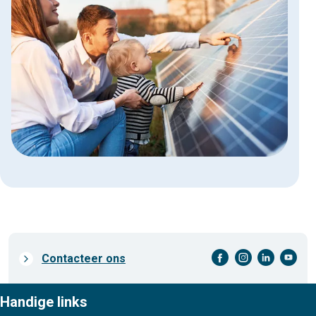
facebook-cirkel
instagram-cirkel
linkedin-cirkel
youtube-cirkel
Prefooter
Contacteer ons
links
Handige links