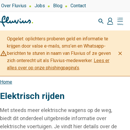
Overslaan
Top
Over Fluvius
Jobs
Blog
Contact
navigation
en
Zoeken
naar
profiel
Mijn
de
Fluvius
inhoud
Opgelet: oplichters proberen geld en informatie te
gaan
krijgen door valse e-mails, sms’en en Whatsapp-
warning_amber
close
berichten te sturen in naam van Fluvius of ze geven
zich onterecht uit als Fluvius-medewerker.
Lees er
alles over op onze phishingpagina’s
.
Home
Kruimelpad
Elektrisch rijden
Met steeds meer elektrische wagens op de weg,
biedt dit onderdeel uitgebreide informatie over
elektrische voertuigen. Je vindt hier details over de