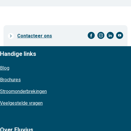
facebook-cirkel
instagram-cirkel
linkedin-cirkel
youtube-cirkel
Prefooter
Contacteer ons
links
Handige links
Blog
Brochures
Stroomonderbrekingen
Veelgestelde vragen
Over Fluvius