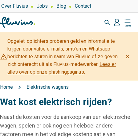
Overslaan
Top
Over Fluvius
Jobs
Blog
Contact
navigation
en
Zoeken
naar
profiel
Mijn
de
Fluvius
inhoud
Opgelet: oplichters proberen geld en informatie te
gaan
krijgen door valse e-mails, sms’en en Whatsapp-
warning_amber
close
berichten te sturen in naam van Fluvius of ze geven
zich onterecht uit als Fluvius-medewerker.
Lees er
alles over op onze phishingpagina’s
.
Home
Elektrische wagens
Kruimelpad
Wat kost elektrisch rijden?
Naast de kosten voor de aankoop van een elektrische
wagen, spelen er ook nog een heleboel andere
factoren mee in het volledige kostenplaatje van