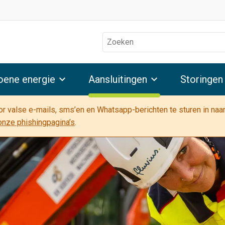
Zoeken
oene energie
Aansluitingen
Storingen
oor valse e-mails, sms’en en Whatsapp-berichten te sturen in na
onze phishingpagina’s
.