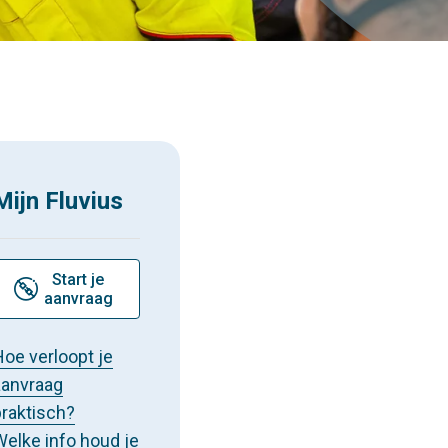
Mijn Fluvius
Start je
aansluiten-
aanvraag
Hoe verloopt je
aanvraag
praktisch?
Welke info houd je