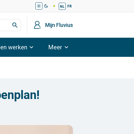
light_mode
dark_mode
FR
NL
profiel
Mijn Fluvius
 en werken
Meer
penplan!