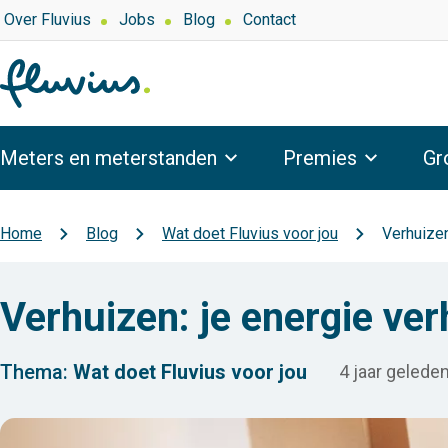
Overslaan
Top
Over Fluvius
Jobs
Blog
Contact
navigation
en
naar
de
inhoud
Hoofdnavigatie
gaan
Meters en meterstanden
Premies
Gr
Home
Blog
Wat doet Fluvius voor jou
Verhuizen
Kruimelpad
Verhuizen: je energie ve
Thema:
Wat doet Fluvius voor jou
4 jaar gelede