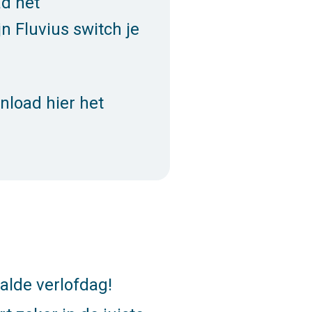
ad het
jn Fluvius switch je
nload hier het
alde verlofdag!