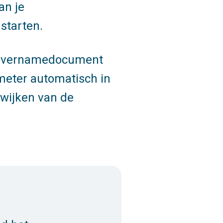
an je
 starten.
eovernamedocument
meter automatisch in
fwijken van de