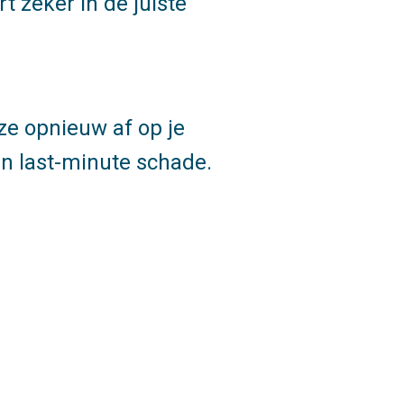
t zeker in de juiste
ze opnieuw af op je
an last-minute schade.