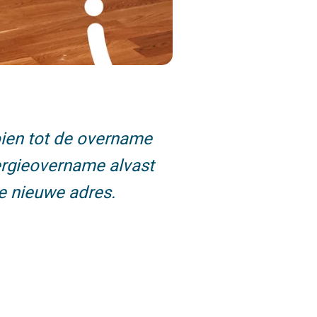
ooien tot de overname
nergieovername alvast
je nieuwe adres.