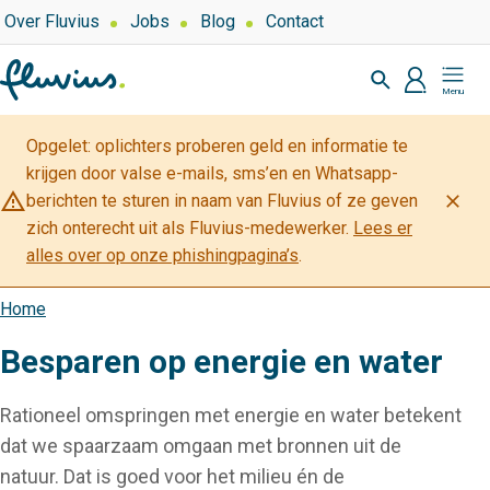
Overslaan
Top
Over Fluvius
Jobs
Blog
Contact
navigation
en
Zoeken
naar
profiel
Mijn
de
Fluvius
inhoud
Opgelet: oplichters proberen geld en informatie te
gaan
krijgen door valse e-mails, sms’en en Whatsapp-
warning_amber
close
berichten te sturen in naam van Fluvius of ze geven
zich onterecht uit als Fluvius-medewerker.
Lees er
alles over op onze phishingpagina’s
.
Home
Kruimelpad
Besparen op energie en water
Rationeel omspringen met energie en water betekent
dat we spaarzaam omgaan met bronnen uit de
natuur. Dat is goed voor het milieu én de