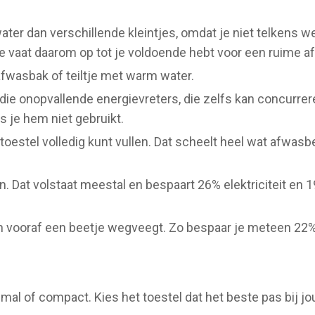
ter dan verschillende kleintjes, omdat je niet telkens we
 vaat daarom op tot je voldoende hebt voor een ruime a
afwasbak of teiltje met warm water.
van die onopvallende energievreters, die zelfs kan concurr
s je hem niet gebruikt.
toestel volledig kunt vullen. Dat scheelt heel wat afwas
. Dat volstaat meestal en bespaart 26% elektriciteit en
en vooraf een beetje wegveegt. Zo bespaar je meteen 22%
smal of compact. Kies het toestel dat het beste pas bij j