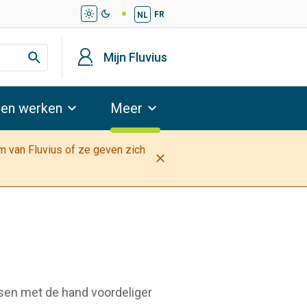
light_mode
dark_mode
FR
NL
profiel
Mijn Fluvius
 en werken
Meer
am van Fluvius of ze geven zich
close
ssen met de hand voordeliger