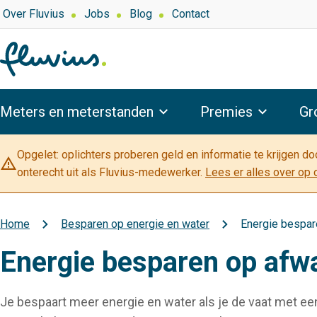
Overslaan
Top
Over Fluvius
Jobs
Blog
Contact
navigation
en
naar
de
inhoud
Hoofdnavigatie
gaan
Meters en meterstanden
Premies
Gr
Opgelet: oplichters proberen geld en informatie te krijgen d
warning_amber
onterecht uit als Fluvius-medewerker.
Lees er alles over op 
Home
Besparen op energie en water
Energie bespa
Kruimelpad
Energie besparen op afw
Je bespaart meer energie en water als je de vaat met ee