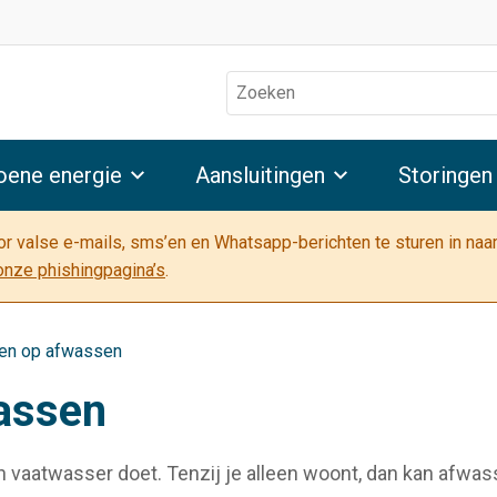
Zoeken
oene energie
Aansluitingen
Storingen
oor valse e-mails, sms’en en Whatsapp-berichten te sturen in na
onze phishingpagina’s
.
ren op afwassen
assen
n vaatwasser doet. Tenzij je alleen woont, dan kan afwa