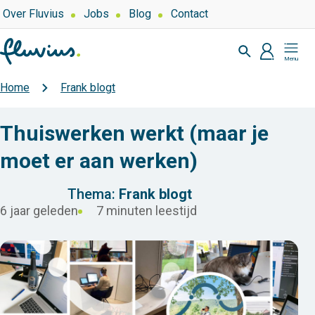
Overslaan
Top
Over Fluvius
Jobs
Blog
Contact
navigation
en
Zoeken
naar
profiel
Mijn
de
Fluvius
inhoud
Home
Frank blogt
Kruimelpad
gaan
Thuiswerken werkt (maar je
moet er aan werken)
Thema:
Frank blogt
6 jaar geleden
7 minuten leestijd