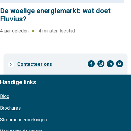
De woelige energiemarkt: wat doet
Fluvius?
4 jaar geleden
4 minuten leestijd
facebook-cirkel
instagram-cirkel
linkedin-cirkel
youtube-cirkel
Prefooter
Contacteer ons
links
Handige links
Blog
Brochures
Stroomonderbrekingen