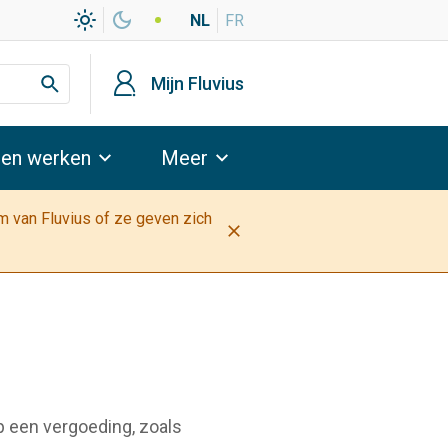
light_mode
dark_mode
NL
FR
profiel
Mijn Fluvius
 en werken
Meer
am van Fluvius of ze geven zich
close
p een vergoeding, zoals