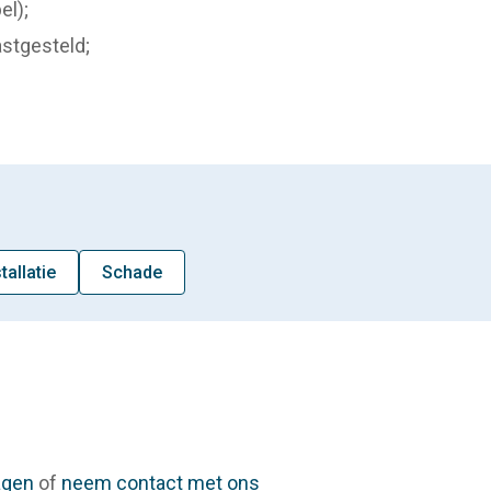
el);
stgesteld;
allatie
Schade
agen
of
neem contact met ons