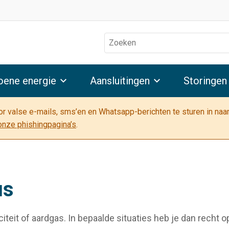
Zoeken
oene energie
Aansluitingen
Storingen
oor valse e-mails, sms’en en Whatsapp-berichten te sturen in na
onze phishingpagina’s
.
us
eit of aardgas. In bepaalde situaties heb je dan recht o