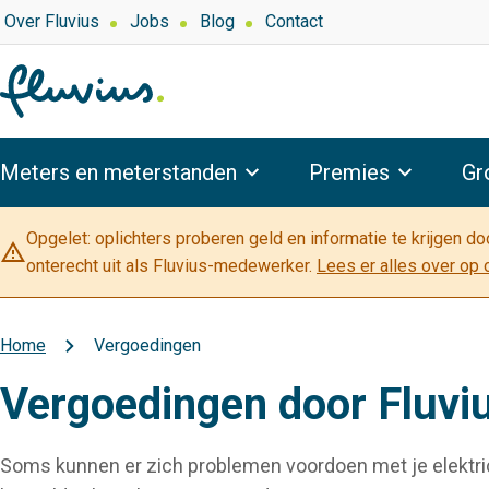
Overslaan
Top
Over Fluvius
Jobs
Blog
Contact
navigation
en
naar
de
inhoud
Hoofdnavigatie
gaan
Meters en meterstanden
Premies
Gr
Opgelet: oplichters proberen geld en informatie te krijgen d
warning_amber
onterecht uit als Fluvius-medewerker.
Lees er alles over op 
Home
Vergoedingen
Kruimelpad
Vergoedingen door Fluvi
Soms kunnen er zich problemen voordoen met je elektricit