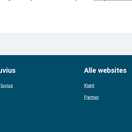
uvius
Alle websites
luvius
Klant
Partner