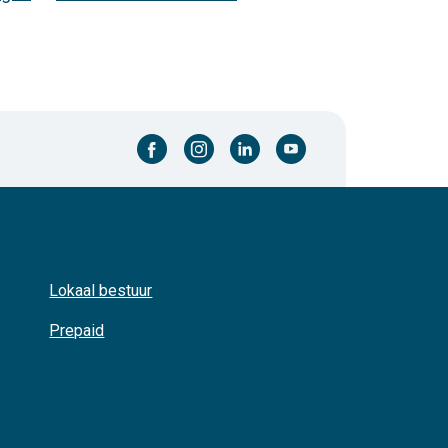
facebook-cirkel
instagram-cirkel
linkedin-cirkel
youtube-cirkel
Lokaal bestuur
Prepaid