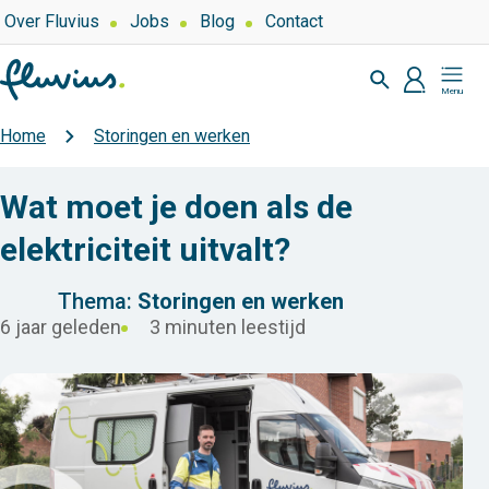
Overslaan
Top
Over Fluvius
Jobs
Blog
Contact
navigation
en
Zoeken
naar
profiel
Mijn
de
Fluvius
inhoud
Home
Storingen en werken
Kruimelpad
gaan
Wat moet je doen als de
elektriciteit uitvalt?
Thema:
Storingen en werken
6 jaar geleden
3 minuten leestijd