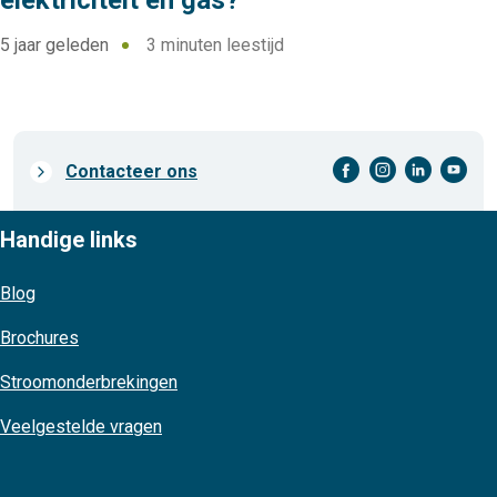
elektriciteit en gas?
5 jaar geleden
3 minuten leestijd
facebook-cirkel
instagram-cirkel
linkedin-cirkel
youtube-cirkel
Prefooter
Contacteer ons
links
Handige links
Blog
Brochures
Stroomonderbrekingen
Veelgestelde vragen