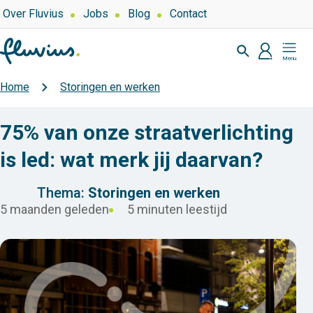
Overslaan
Top
Over Fluvius
Jobs
Blog
Contact
navigation
en
Zoeken
naar
profiel
Mijn
de
Fluvius
inhoud
Home
Storingen en werken
Kruimelpad
gaan
75% van onze straatverlichting
is led: wat merk jij daarvan?
Thema:
Storingen en werken
5 maanden geleden
5 minuten leestijd