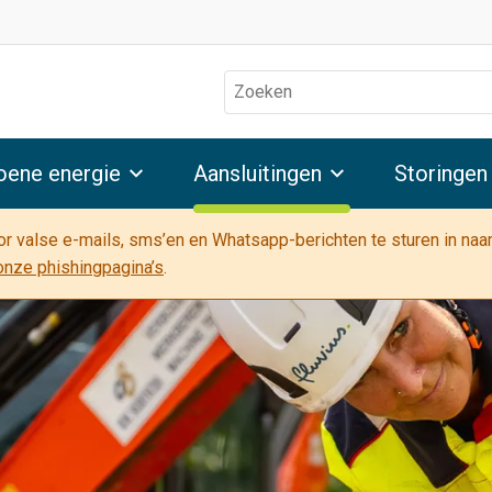
Zoeken
oene energie
Aansluitingen
Storingen
oor valse e-mails, sms’en en Whatsapp-berichten te sturen in na
onze phishingpagina’s
.