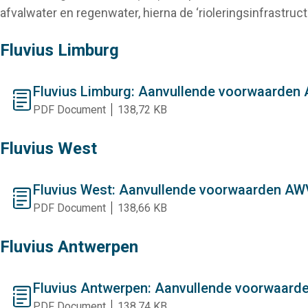
afvalwater en regenwater, hierna de ‘rioleringsinfrastru
Fluvius Limburg
Fluvius Limburg: Aanvullende voorwaarden
document
PDF Document
138,72 KB
Fluvius West
Fluvius West: Aanvullende voorwaarden A
document
PDF Document
138,66 KB
Fluvius Antwerpen
Fluvius Antwerpen: Aanvullende voorwaar
document
PDF Document
138,74 KB