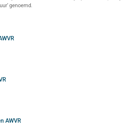
ctuur’ genoemd.
 AWVR
WVR
den AWVR