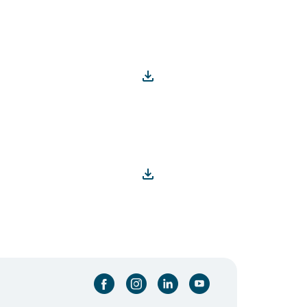
facebook-cirkel
instagram-cirkel
linkedin-cirkel
youtube-cirkel