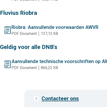
Fluvius Riobra
Riobra: Aanvullende voorwaarden AWVR
document
PDF Document
137,13 KB
Geldig voor alle DNB's
Aanvullende technische voorschriften op 
document
PDF Document
866,22 KB
Contacteer ons
Prefooter
links