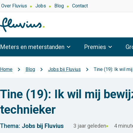
Overslaan
Top
Over Fluvius
Jobs
Blog
Contact
navigation
en
naar
de
inhoud
Hoofdnavigatie
gaan
Meters en meterstanden
Premies
Gr
Home
Blog
Jobs bij Fluvius
Tine (19): Ik wil m
Kruimelpad
Tine (19): Ik wil mij bewi
technieker
Thema:
Jobs bij Fluvius
3 jaar geleden
4 minute