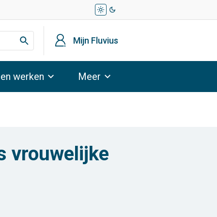
light_mode
dark_mode
profiel
Mijn Fluvius
 en werken
Meer
ls vrouwelijke