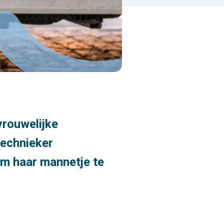
vrouwelijke
technieker
 om haar mannetje te