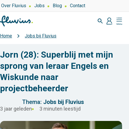
Overslaan
Top
Over Fluvius
Jobs
Blog
Contact
navigation
en
Zoeken
naar
profiel
Mijn
de
Fluvius
inhoud
Home
Jobs bij Fluvius
Kruimelpad
gaan
Jorn (28): Superblij met mijn
sprong van leraar Engels en
Wiskunde naar
projectbeheerder
Thema:
Jobs bij Fluvius
3 jaar geleden
3 minuten leestijd