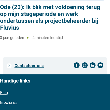
Ode (23): Ik blik met voldoening terug
op mijn stageperiode en werk
ondertussen als projectbeheerder bij
Fluvius
3 jaar geleden
4 minuten leestijd
facebook-cirkel
instagram-cirkel
linkedin-cirkel
youtube-cirkel
Prefooter
Contacteer ons
links
Handige links
Blog
Brochures