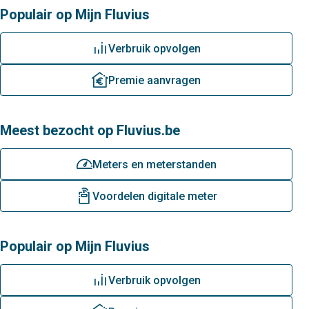
Populair op Mijn Fluvius
grafiek
Verbruik opvolgen
premie
Premie aanvragen
Meest bezocht op Fluvius.be
meterstanden
Meters en meterstanden
digitale-meter
Voordelen digitale meter
Populair op Mijn Fluvius
grafiek
Verbruik opvolgen