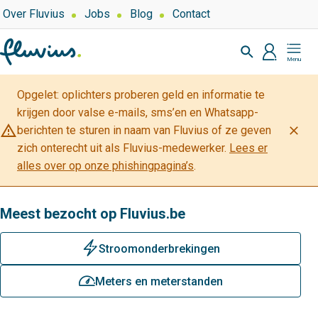
Overslaan
Top
Over Fluvius
Jobs
Blog
Contact
navigation
en
Zoeken
naar
profiel
Mijn
de
Fluvius
inhoud
Opgelet: oplichters proberen geld en informatie te
gaan
krijgen door valse e-mails, sms’en en Whatsapp-
warning_amber
close
berichten te sturen in naam van Fluvius of ze geven
zich onterecht uit als Fluvius-medewerker.
Lees er
alles over op onze phishingpagina’s
.
Meest bezocht op Fluvius.be
bliksem
Stroomonderbrekingen
meterstanden
Meters en meterstanden