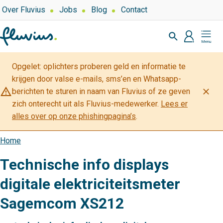
Overslaan
Top
Over Fluvius
Jobs
Blog
Contact
navigation
en
Zoeken
naar
profiel
Mijn
de
Fluvius
inhoud
Opgelet: oplichters proberen geld en informatie te
gaan
krijgen door valse e-mails, sms’en en Whatsapp-
warning_amber
close
berichten te sturen in naam van Fluvius of ze geven
zich onterecht uit als Fluvius-medewerker.
Lees er
alles over op onze phishingpagina’s
.
Home
Kruimelpad
Technische info displays
digitale elektriciteitsmeter
Sagemcom XS212