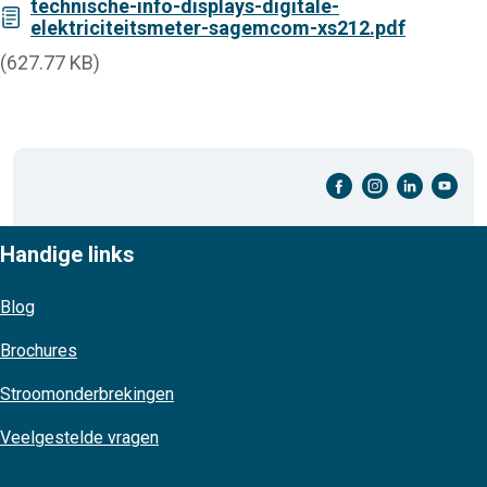
technische-info-displays-digitale-
elektriciteitsmeter-sagemcom-xs212.pdf
(627.77 KB)
facebook-cirkel
instagram-cirkel
linkedin-cirkel
youtube-cirkel
Handige links
Blog
Brochures
Stroomonderbrekingen
Veelgestelde vragen