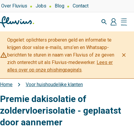
Overslaan
Top
Over Fluvius
Jobs
Blog
Contact
navigation
en
Zoeken
naar
profiel
Mijn
de
Fluvius
inhoud
Opgelet: oplichters proberen geld en informatie te
gaan
krijgen door valse e-mails, sms’en en Whatsapp-
warning_amber
close
berichten te sturen in naam van Fluvius of ze geven
zich onterecht uit als Fluvius-medewerker.
Lees er
alles over op onze phishingpagina’s
.
Home
Voor huishoudelijke klanten
Kruimelpad
Premie dakisolatie of
zoldervloerisolatie - geplaatst
door aannemer