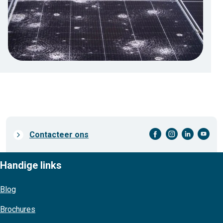
facebook-cirkel
instagram-cirkel
linkedin-cirkel
youtube-cirkel
Prefooter
Contacteer ons
links
Handige links
Blog
Brochures