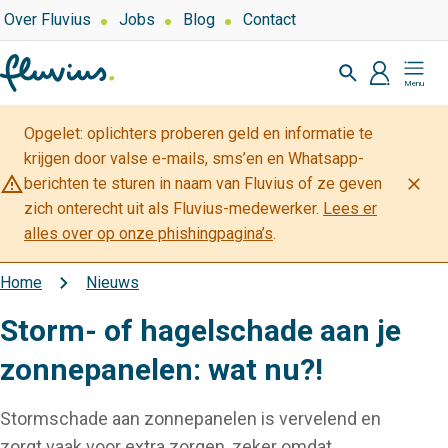
Overslaan
Top
Over Fluvius
Jobs
Blog
Contact
navigation
en
Zoeken
naar
profiel
Mijn
de
Fluvius
inhoud
Opgelet: oplichters proberen geld en informatie te
gaan
krijgen door valse e-mails, sms’en en Whatsapp-
warning_amber
close
berichten te sturen in naam van Fluvius of ze geven
zich onterecht uit als Fluvius-medewerker.
Lees er
alles over op onze phishingpagina’s
.
Home
Nieuws
Kruimelpad
Storm- of hagelschade aan je
zonnepanelen: wat nu?!
Stormschade aan zonnepanelen is vervelend en
zorgt vaak voor extra zorgen, zeker omdat