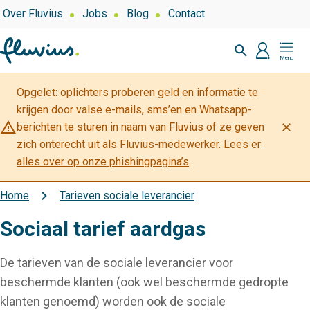
Overslaan
Top
Over Fluvius
Jobs
Blog
Contact
navigation
en
Zoeken
naar
profiel
Mijn
de
Fluvius
inhoud
Opgelet: oplichters proberen geld en informatie te
gaan
krijgen door valse e-mails, sms’en en Whatsapp-
warning_amber
close
berichten te sturen in naam van Fluvius of ze geven
zich onterecht uit als Fluvius-medewerker.
Lees er
alles over op onze phishingpagina’s
.
Home
Tarieven sociale leverancier
Kruimelpad
Sociaal tarief aardgas
De tarieven van de sociale leverancier voor
beschermde klanten (ook wel beschermde gedropte
klanten genoemd) worden ook de sociale