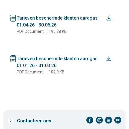
document
Tarieven beschermde klanten aardgas
01.04.26 - 30.06.26
PDF Document
195,88 KB
document
Tarieven beschermde klanten aardgas
01.01.26 - 31.03.26
PDF Document
102,9 KB
facebook-cirkel
instagram-cirkel
linkedin-cirkel
youtube-cirkel
Prefooter
Contacteer ons
links