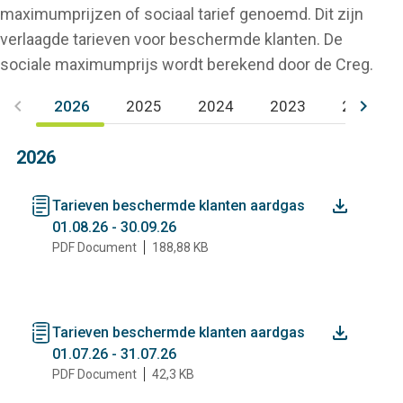
maximumprijzen of sociaal tarief genoemd. Dit zijn
verlaagde tarieven voor beschermde klanten. De
sociale maximumprijs wordt berekend door de Creg.
keyboard_arrow_left
keyboard_arrow_right
2026
2025
2024
2023
2022
(actieve tabblad)
2026
document
Tarieven beschermde klanten aardgas
01.08.26 - 30.09.26
PDF Document
188,88 KB
document
Tarieven beschermde klanten aardgas
01.07.26 - 31.07.26
PDF Document
42,3 KB