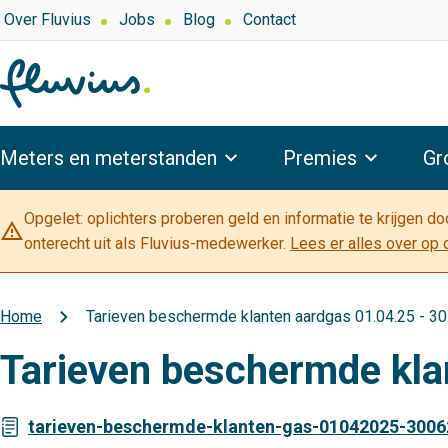
Overslaan
Top
Over Fluvius
Jobs
Blog
Contact
navigation
en
naar
de
inhoud
Hoofdnavigatie
gaan
Meters en meterstanden
Premies
Gr
Opgelet: oplichters proberen geld en informatie te krijgen d
warning_amber
onterecht uit als Fluvius-medewerker.
Lees er alles over op 
Home
Tarieven beschermde klanten aardgas 01.04.25 - 30
Kruimelpad
Tarieven beschermde kla
tarieven-beschermde-klanten-gas-01042025-3006