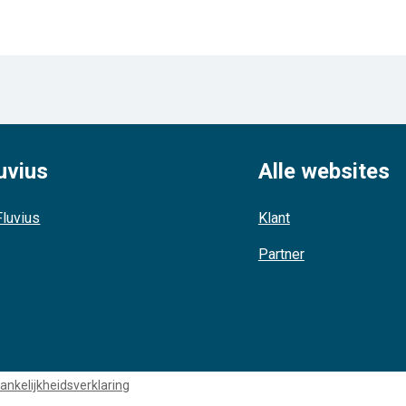
uvius
Alle websites
luvius
Klant
Partner
ankelijkheidsverklaring