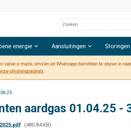
Zoeken
oene energie
Aansluitingen
Storingen
oor valse e-mails, sms’en en Whatsapp-berichten te sturen in na
onze phishingpagina’s
.
.06.25
nten aardgas 01.04.25 - 
2025.pdf
(480.84 KB)