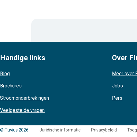
Handige links
Over Fl
Blog
Meer over F
Brochures
Jobs
Stroomonderbrekingen
Pers
Veelgestelde vragen
Copyright
© Fluvius 2026
Juridische informatie
Privacybeleid
Toeg