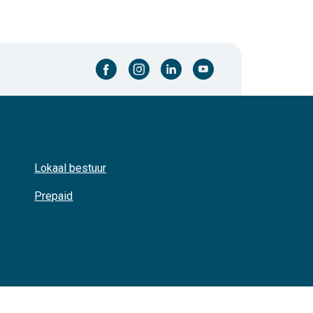
facebook-cirkel
instagram-cirkel
linkedin-cirkel
youtube-cirkel
Lokaal bestuur
Prepaid