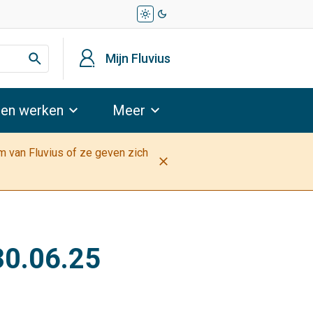
light_mode
dark_mode
profiel
Mijn Fluvius
 en werken
Meer
am van Fluvius of ze geven zich
close
30.06.25