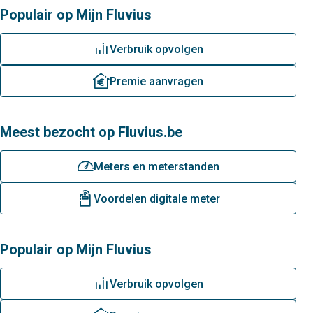
Populair op Mijn Fluvius
grafiek
Verbruik opvolgen
premie
Premie aanvragen
Meest bezocht op Fluvius.be
meterstanden
Meters en meterstanden
digitale-meter
Voordelen digitale meter
Populair op Mijn Fluvius
grafiek
Verbruik opvolgen