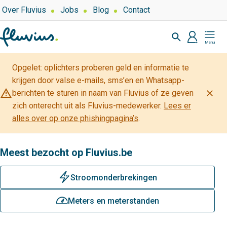
Overslaan
Top
Over Fluvius
Jobs
Blog
Contact
navigation
en
Zoeken
naar
profiel
Mijn
de
Fluvius
inhoud
Opgelet: oplichters proberen geld en informatie te
gaan
krijgen door valse e-mails, sms’en en Whatsapp-
warning_amber
close
berichten te sturen in naam van Fluvius of ze geven
zich onterecht uit als Fluvius-medewerker.
Lees er
alles over op onze phishingpagina’s
.
Meest bezocht op Fluvius.be
bliksem
Stroomonderbrekingen
meterstanden
Meters en meterstanden