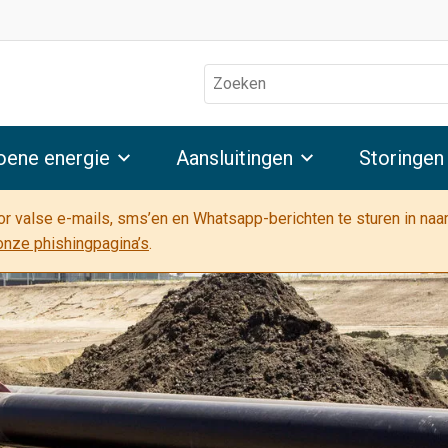
Zoeken
oene energie
Aansluitingen
Storingen
oor valse e-mails, sms’en en Whatsapp-berichten te sturen in na
onze phishingpagina’s
.