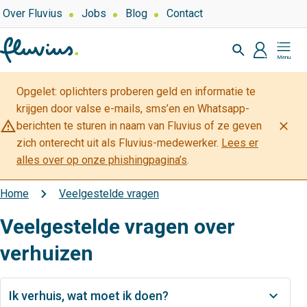
Overslaan
Top
Over Fluvius
Jobs
Blog
Contact
navigation
en
Zoeken
naar
profiel
Mijn
de
Fluvius
inhoud
Opgelet: oplichters proberen geld en informatie te
gaan
krijgen door valse e-mails, sms’en en Whatsapp-
warning_amber
close
berichten te sturen in naam van Fluvius of ze geven
zich onterecht uit als Fluvius-medewerker.
Lees er
alles over op onze phishingpagina’s
.
Home
Veelgestelde vragen
Kruimelpad
Veelgestelde vragen over
verhuizen
Ik verhuis, wat moet ik doen?