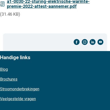
a1-0030-22-sturing-elektrische-warmte-
premie-2022-attest-aannemer.pdf
(31.46 KB)
facebook-cirkel
instagram-cirkel
linkedin-cirkel
youtube-cirkel
Handige links
Blog
Brochures
Stroomonderbrekingen
Veelgestelde vragen