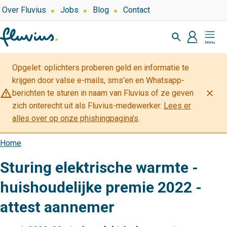
Overslaan
Top
Over Fluvius
Jobs
Blog
Contact
navigation
en
Zoeken
naar
profiel
Mijn
de
Fluvius
inhoud
Opgelet: oplichters proberen geld en informatie te
gaan
krijgen door valse e-mails, sms’en en Whatsapp-
warning_amber
close
berichten te sturen in naam van Fluvius of ze geven
zich onterecht uit als Fluvius-medewerker.
Lees er
alles over op onze phishingpagina’s
.
Home
Kruimelpad
Sturing elektrische warmte -
huishoudelijke premie 2022 -
attest aannemer