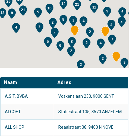
25
14
21
11
16
21
9
6
5
12
8
5
8
3
4
2
2
2
3
4
2
2
3
8
5
2
4
6
2
2
3
2
2
Naam
Adres
A.S.T. BVBA
Voskenslaan 230, 9000 GENT
ALGOET
Statiestraat 105, 8570 ANZEGEM
ALL SHOP
Reaalstraat 38, 9400 NINOVE