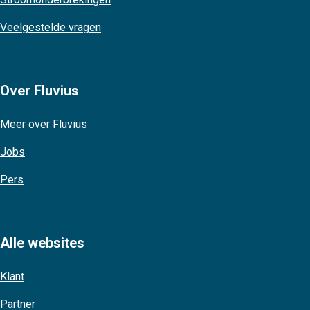
DOCKX
Veelgestelde vragen
BVBA ELECTRO
Sint-Truidersteenweg 374, 3700
SMETS DOMINIQUE
TONGEREN-BORGLOON
Over Fluvius
Westkapelse Steenweg 55, 8380
BVBA ELEKTRO BUYCK
BRUGGE
Meer over Fluvius
BVBA ELEKTRO
Mannenberg 4, 3270
Jobs
POLLET
SCHERPENHEUVEL-ZICHEM
Pers
BVBA ELEKTRO
Brugstraat 21 A, 9190 STEKENE
VANDEVELDE EN ZOON
Alle websites
Stijn Streuvelsstraat 14, 8870
BVBA PERNEEL
IZEGEM
Klant
Mechelbaan 1, 2221 HEIST-OP-
BVBA VAN EYKEN
Partner
DEN-BERG