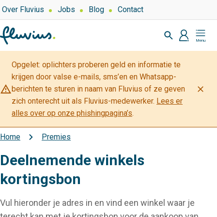
Overslaan
Top
Over Fluvius
Jobs
Blog
Contact
navigation
en
Zoeken
naar
profiel
Mijn
de
Fluvius
inhoud
Opgelet: oplichters proberen geld en informatie te
gaan
krijgen door valse e-mails, sms’en en Whatsapp-
warning_amber
close
berichten te sturen in naam van Fluvius of ze geven
zich onterecht uit als Fluvius-medewerker.
Lees er
alles over op onze phishingpagina’s
.
Home
Premies
Kruimelpad
Deelnemende winkels
kortingsbon
Vul hieronder je adres in en vind een winkel waar je
terecht kan met je kortingsbon voor de aankoop van