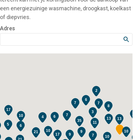
een energiezuinige wasmachine, droogkast, koelkast
of diepvries.
Adres
2
6
7
7
8
17
3
11
7
10
6
4
13
13
35
11
5
6
10
10
9
21
9
17
7
10
16
21