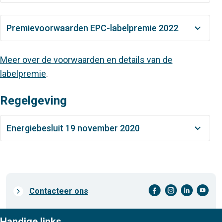
Premievoorwaarden EPC-labelpremie 2022
Meer over de voorwaarden en details van de
labelpremie
.
Regelgeving
Energiebesluit 19 november 2020
facebook-cirkel
instagram-cirkel
linkedin-cirkel
youtube-cirkel
Prefooter
Contacteer ons
links
Handige links