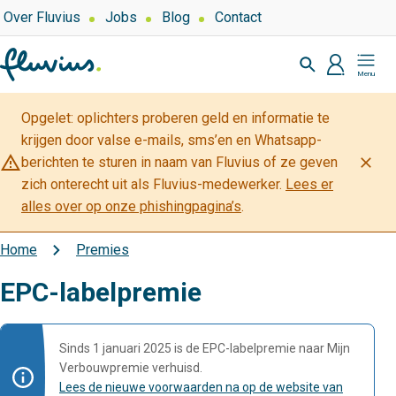
Overslaan
Top
Over Fluvius
Jobs
Blog
Contact
navigation
en
Zoeken
naar
profiel
Mijn
de
Fluvius
inhoud
Opgelet: oplichters proberen geld en informatie te
gaan
krijgen door valse e-mails, sms’en en Whatsapp-
warning_amber
close
berichten te sturen in naam van Fluvius of ze geven
zich onterecht uit als Fluvius-medewerker.
Lees er
alles over op onze phishingpagina’s
.
Home
Premies
Kruimelpad
EPC-labelpremie
Sinds 1 januari 2025 is de EPC-labelpremie naar Mijn
Verbouwpremie verhuisd.
Lees de nieuwe voorwaarden na op de website van