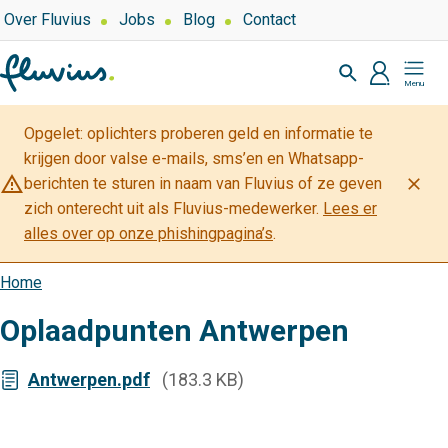
Overslaan
Top
Over Fluvius
Jobs
Blog
Contact
navigation
en
Zoeken
naar
profiel
Mijn
de
Fluvius
inhoud
Opgelet: oplichters proberen geld en informatie te
gaan
krijgen door valse e-mails, sms’en en Whatsapp-
warning_amber
close
berichten te sturen in naam van Fluvius of ze geven
zich onterecht uit als Fluvius-medewerker.
Lees er
alles over op onze phishingpagina’s
.
Home
Kruimelpad
Oplaadpunten Antwerpen
Antwerpen.pdf
(183.3 KB)