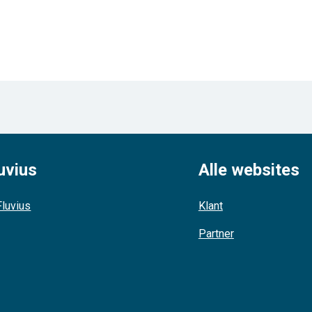
uvius
Alle websites
luvius
Klant
Partner