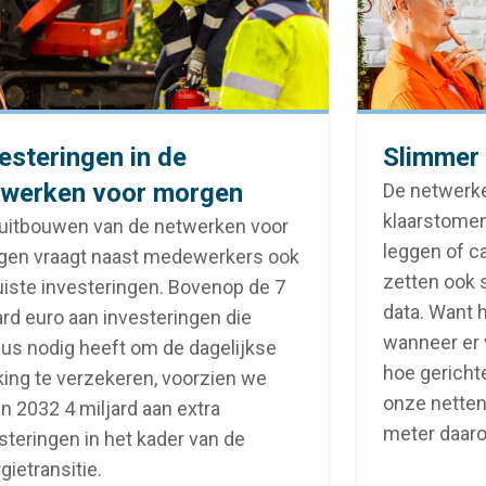
esteringen in de
Slimmer 
twerken voor morgen
De netwerk
klaarstomen
uitbouwen van de netwerken voor
leggen of 
gen vraagt naast medewerkers ook
zetten ook s
uiste investeringen. Bovenop de 7
data. Want 
ard euro aan investeringen die
wanneer er v
ius nodig heeft om de dagelijkse
hoe gericht
ing te verzekeren, voorzien we
onze netten
n 2032 4 miljard aan extra
meter daaro
steringen in het kader van de
gietransitie.