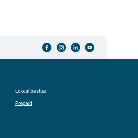
facebook-cirkel
instagram-cirkel
linkedin-cirkel
youtube-cirkel
Lokaal bestuur
Prepaid