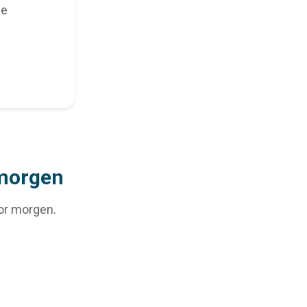
ne
 morgen
or morgen.