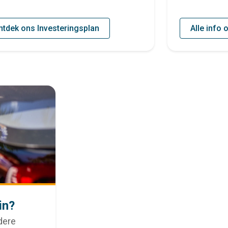
ntdek ons Investeringsplan
Alle info 
in?
dere