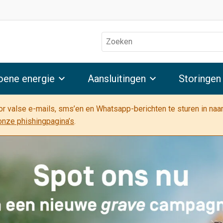
Zoeken
oene energie
Aansluitingen
Storingen
oor valse e-mails, sms’en en Whatsapp-berichten te sturen in na
onze phishingpagina’s
.