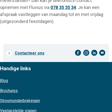
meterstanden? Dan kan je telefonisch contact
opnemen met Fluvius via
078 35 35 34
. Je kan een
afspraak vastleggen van maandag tot en met vrijdag
(uitgezonderd feestdagen).
facebook-cirkel
instagram-cirkel
linkedin-cirkel
youtube-cirkel
Prefooter
Contacteer ons
links
Handige links
Blog
Brochures
Stroomonderbrekingen
Veelgestelde vragen