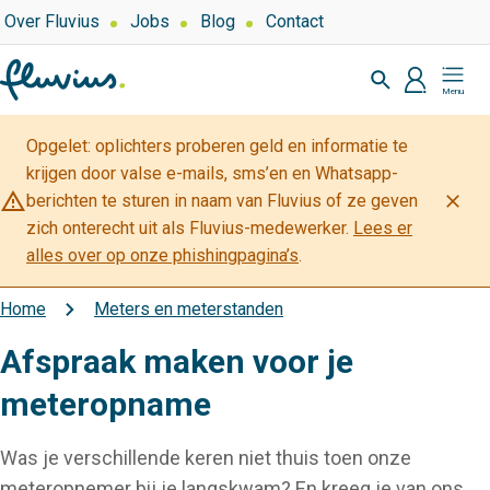
Overslaan
Top
Over Fluvius
Jobs
Blog
Contact
navigation
en
Zoeken
naar
profiel
Mijn
de
Fluvius
inhoud
Opgelet: oplichters proberen geld en informatie te
gaan
krijgen door valse e-mails, sms’en en Whatsapp-
warning_amber
close
berichten te sturen in naam van Fluvius of ze geven
zich onterecht uit als Fluvius-medewerker.
Lees er
alles over op onze phishingpagina’s
.
Home
Meters en meterstanden
Kruimelpad
Afspraak maken voor je
meteropname
Was je verschillende keren niet thuis toen onze
meteropnemer bij je langskwam? En kreeg je van ons