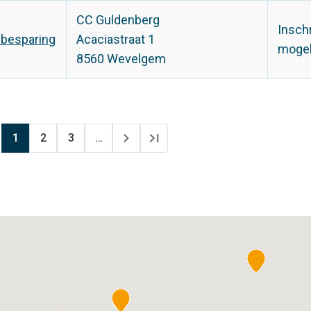
CC Guldenberg
Insch
ebesparing
Acaciastraat 1
mogel
8560 Wevelgem
Pagina
1
Pagina
2
Pagina
3
…