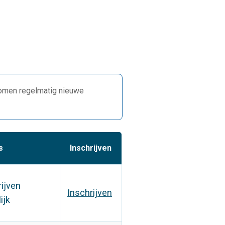
komen regelmatig nieuwe
s
Inschrijven
rijven
Inschrijven
ijk