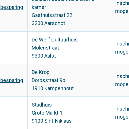
Insch
ebesparing
kamer
mogel
Gasthuisstraat 22
3200 Aarschot
De Werf Cultuurhuis
Insch
Molenstraat
mogel
9300 Aalst
De Krop
Insch
ebesparing
Dorpsstraat 9b
mogel
1910 Kampenhout
Stadhuis
Insch
Grote Markt 1
mogel
9100 Sint-Niklaas