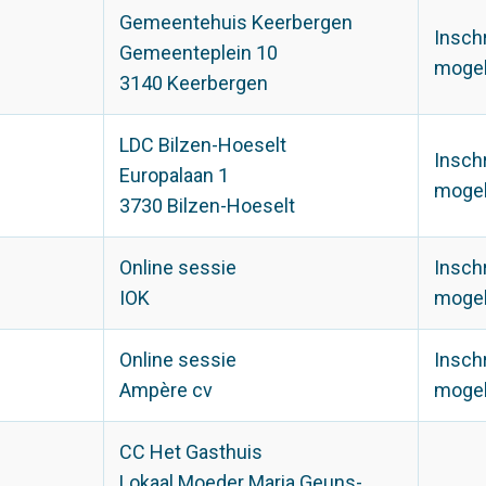
Gemeentehuis Keerbergen
Insch
Gemeenteplein 10
mogel
3140 Keerbergen
LDC Bilzen-Hoeselt
Insch
Europalaan 1
mogel
3730 Bilzen-Hoeselt
Online sessie
Insch
IOK
mogel
Online sessie
Insch
Ampère cv
mogel
CC Het Gasthuis
Lokaal Moeder Maria Geuns-