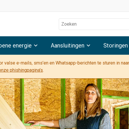
Zoeken
oene energie
Aansluitingen
Storingen
oor valse e-mails, sms’en en Whatsapp-berichten te sturen in na
onze phishingpagina’s
.