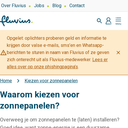
Overslaan
Top
Over Fluvius
Jobs
Blog
Contact
navigation
en
Zoeken
naar
profiel
Mijn
de
Fluvius
inhoud
Opgelet: oplichters proberen geld en informatie te
gaan
krijgen door valse e-mails, sms’en en Whatsapp-
warning_amber
close
berichten te sturen in naam van Fluvius of ze geven
zich onterecht uit als Fluvius-medewerker.
Lees er
alles over op onze phishingpagina’s
.
Home
Kiezen voor zonnepanelen
Kruimelpad
Waarom kiezen voor
zonnepanelen?
Overweeg je om zonnepanelen te (laten) installeren?
Goed idee, want zonne-energie is een duurzame,