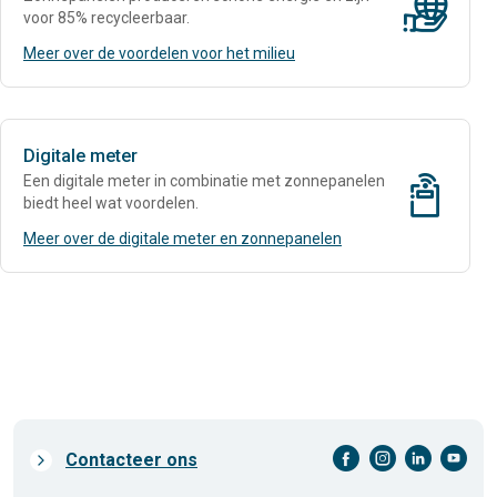
duurzaamheid
voor 85% recycleerbaar.
Meer over de voordelen voor het milieu
Digitale meter
digitale-meter
Een digitale meter in combinatie met zonnepanelen
biedt heel wat voordelen.
Meer over de digitale meter en zonnepanelen
facebook-cirkel
instagram-cirkel
linkedin-cirkel
youtube-cirkel
Prefooter
Contacteer ons
links