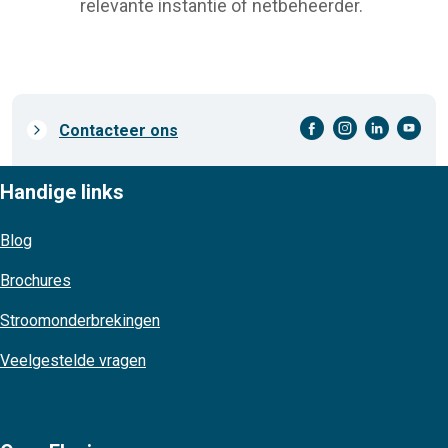
relevante instantie of netbeheerder.
facebook-cirkel
instagram-cirkel
linkedin-cirkel
youtube-cirkel
Prefooter
Contacteer ons
links
Handige links
Blog
Brochures
Stroomonderbrekingen
Veelgestelde vragen