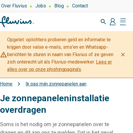
Overslaan
Top
Over Fluvius
Jobs
Blog
Contact
navigation
en
Zoeken
naar
profiel
Mijn
de
Fluvius
inhoud
Opgelet: oplichters proberen geld en informatie te
gaan
krijgen door valse e-mails, sms’en en Whatsapp-
warning_amber
close
berichten te sturen in naam van Fluvius of ze geven
zich onterecht uit als Fluvius-medewerker.
Lees er
alles over op onze phishingpagina’s
.
Home
Ik pas mijn zonnepanelen aan
Kruimelpad
Je zonnepaneleninstallatie
overdragen
Soms is het nodig om je zonnepanelen over te
dragen en dit aan ons te melden. Dat is het geval