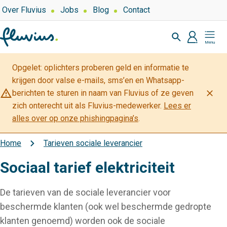
Overslaan
Top
Over Fluvius
Jobs
Blog
Contact
navigation
en
Zoeken
naar
profiel
Mijn
de
Fluvius
inhoud
Opgelet: oplichters proberen geld en informatie te
gaan
krijgen door valse e-mails, sms’en en Whatsapp-
warning_amber
close
berichten te sturen in naam van Fluvius of ze geven
zich onterecht uit als Fluvius-medewerker.
Lees er
alles over op onze phishingpagina’s
.
Home
Tarieven sociale leverancier
Kruimelpad
Sociaal tarief elektriciteit
De tarieven van de sociale leverancier voor
beschermde klanten (ook wel beschermde gedropte
klanten genoemd) worden ook de sociale