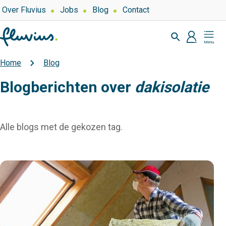
Overslaan
Top
Over Fluvius
Jobs
Blog
Contact
navigation
en
Zoeken
naar
profiel
Mijn
de
Fluvius
inhoud
Home
Blog
Kruimelpad
gaan
Blogberichten over
dakisolatie
Alle blogs met de gekozen tag.