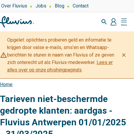
Overslaan
Top
Over Fluvius
Jobs
Blog
Contact
navigation
en
Zoeken
naar
profiel
Mijn
de
Fluvius
inhoud
Opgelet: oplichters proberen geld en informatie te
gaan
krijgen door valse e-mails, sms’en en Whatsapp-
warning_amber
close
berichten te sturen in naam van Fluvius of ze geven
zich onterecht uit als Fluvius-medewerker.
Lees er
alles over op onze phishingpagina’s
.
Home
Kruimelpad
Tarieven niet-beschermde
gedropte klanten: aardgas -
Fluvius Antwerpen 01/01/2025
- 31/03/2025