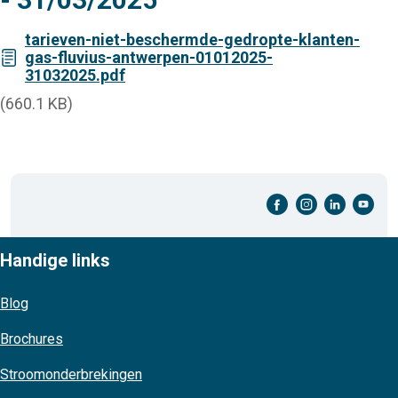
tarieven-niet-beschermde-gedropte-klanten-
gas-fluvius-antwerpen-01012025-
31032025.pdf
(660.1 KB)
facebook-cirkel
instagram-cirkel
linkedin-cirkel
youtube-cirkel
Handige links
Blog
Brochures
Stroomonderbrekingen