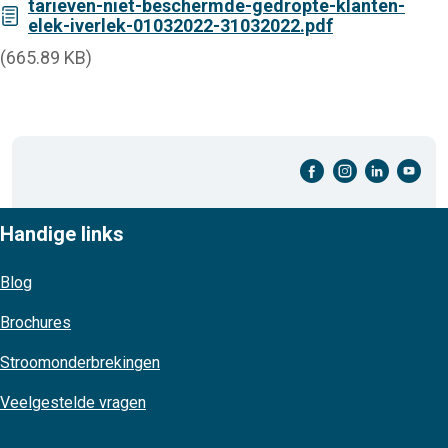
tarieven-niet-beschermde-gedropte-klanten-
elek-iverlek-01032022-31032022.pdf
(665.89 KB)
facebook-cirkel
instagram-cirkel
linkedin-cirkel
youtube-cirkel
Handige links
Blog
Brochures
Stroomonderbrekingen
Veelgestelde vragen