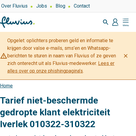
Overslaan
Top
Over Fluvius
Jobs
Blog
Contact
navigation
en
Zoeken
naar
profiel
Mijn
de
Fluvius
inhoud
Opgelet: oplichters proberen geld en informatie te
gaan
krijgen door valse e-mails, sms’en en Whatsapp-
warning_amber
close
berichten te sturen in naam van Fluvius of ze geven
zich onterecht uit als Fluvius-medewerker.
Lees er
alles over op onze phishingpagina’s
.
Home
Kruimelpad
Tarief niet-beschermde
gedropte klant elektriciteit
Iverlek 010322-310322