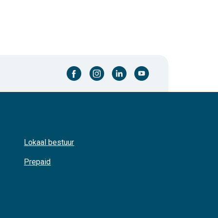
facebook-cirkel
instagram-cirkel
linkedin-cirkel
youtube-cirkel
Lokaal bestuur
Prepaid