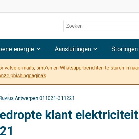
Zoeken
oene energie
Aansluitingen
Storingen
oor valse e-mails, sms’en en Whatsapp-berichten te sturen in na
onze phishingpagina’s
.
it Fluvius Antwerpen 011021-311221
dropte klant elektriciteit
221