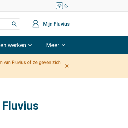
light_mode
dark_mode
profiel
Mijn Fluvius
 en werken
Meer
am van Fluvius of ze geven zich
close
 Fluvius