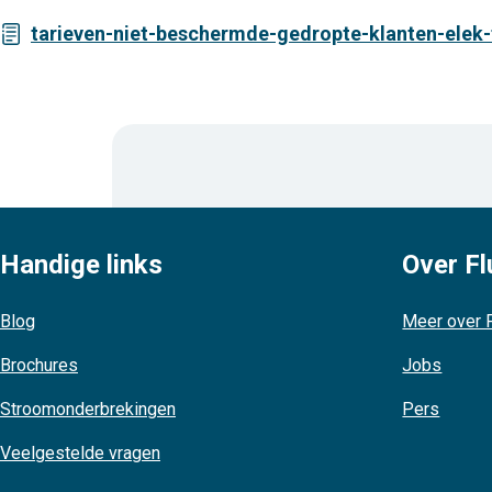
tarieven-niet-beschermde-gedropte-klanten-elek
Handige links
Over Fl
Blog
Meer over F
Brochures
Jobs
Stroomonderbrekingen
Pers
Veelgestelde vragen