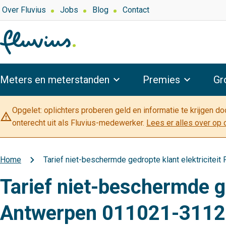
Overslaan
Top
Over Fluvius
Jobs
Blog
Contact
navigation
en
naar
de
inhoud
Hoofdnavigatie
gaan
Meters en meterstanden
Premies
Gr
Opgelet: oplichters proberen geld en informatie te krijgen d
warning_amber
onterecht uit als Fluvius-medewerker.
Lees er alles over op 
Home
Tarief niet-beschermde gedropte klant elektricite
Kruimelpad
Tarief niet-beschermde ge
Antwerpen 011021-311