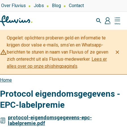
Overslaan
Top
Over Fluvius
Jobs
Blog
Contact
navigation
en
Zoeken
naar
profiel
Mijn
de
Fluvius
inhoud
Opgelet: oplichters proberen geld en informatie te
gaan
krijgen door valse e-mails, sms’en en Whatsapp-
warning_amber
close
berichten te sturen in naam van Fluvius of ze geven
zich onterecht uit als Fluvius-medewerker.
Lees er
alles over op onze phishingpagina’s
.
Home
Kruimelpad
Protocol eigendomsgegevens -
EPC-labelpremie
protocol-eigendomsgegevens-epc-
labelpremie.pdf