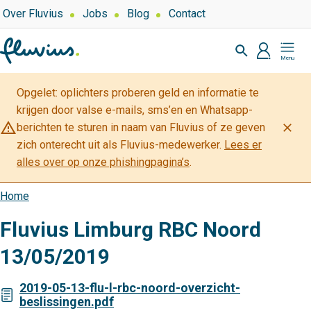
Overslaan
Top
Over Fluvius
Jobs
Blog
Contact
navigation
en
Zoeken
naar
profiel
Mijn
de
Fluvius
inhoud
Opgelet: oplichters proberen geld en informatie te
gaan
krijgen door valse e-mails, sms’en en Whatsapp-
warning_amber
close
berichten te sturen in naam van Fluvius of ze geven
zich onterecht uit als Fluvius-medewerker.
Lees er
alles over op onze phishingpagina’s
.
Home
Kruimelpad
Fluvius Limburg RBC Noord
13/05/2019
2019-05-13-flu-l-rbc-noord-overzicht-
beslissingen.pdf