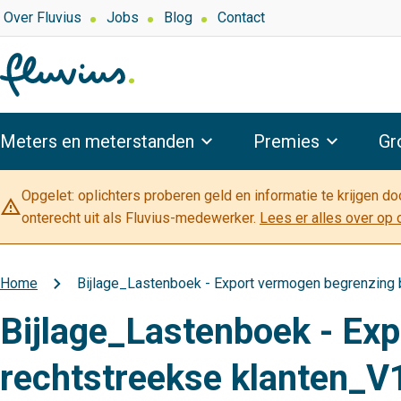
Overslaan
Top
Over Fluvius
Jobs
Blog
Contact
navigation
en
naar
de
inhoud
Hoofdnavigatie
gaan
Meters en meterstanden
Premies
Gr
Opgelet: oplichters proberen geld en informatie te krijgen d
warning_amber
onterecht uit als Fluvius-medewerker.
Lees er alles over op 
Home
Bijlage_Lastenboek - Export vermogen begrenzing b
Kruimelpad
Bijlage_Lastenboek - Exp
rechtstreekse klanten_V