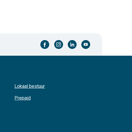
facebook-cirkel
instagram-cirkel
linkedin-cirkel
youtube-cirkel
Lokaal bestuur
Prepaid