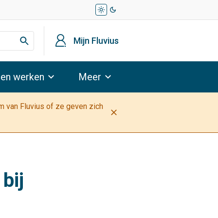
light_mode
dark_mode
profiel
Mijn Fluvius
 en werken
Meer
am van Fluvius of ze geven zich
close
bij