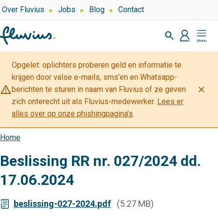
Overslaan
Top
Over Fluvius
Jobs
Blog
Contact
navigation
en
Zoeken
naar
profiel
Mijn
de
Fluvius
inhoud
Opgelet: oplichters proberen geld en informatie te
gaan
krijgen door valse e-mails, sms’en en Whatsapp-
warning_amber
close
berichten te sturen in naam van Fluvius of ze geven
zich onterecht uit als Fluvius-medewerker.
Lees er
alles over op onze phishingpagina’s
.
Home
Kruimelpad
Beslissing RR nr. 027/2024 dd.
17.06.2024
beslissing-027-2024.pdf
(5.27 MB)