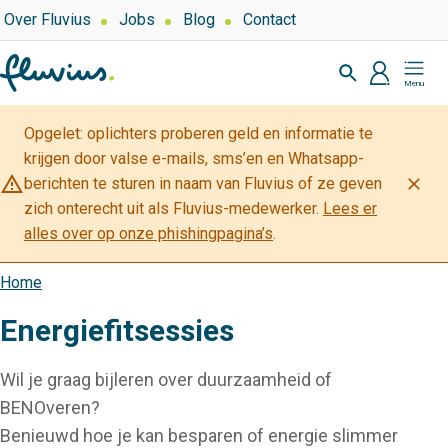
Overslaan
Top
Over Fluvius
Jobs
Blog
Contact
navigation
en
Zoeken
naar
profiel
Mijn
de
Fluvius
inhoud
Opgelet: oplichters proberen geld en informatie te
gaan
krijgen door valse e-mails, sms’en en Whatsapp-
warning_amber
close
berichten te sturen in naam van Fluvius of ze geven
zich onterecht uit als Fluvius-medewerker.
Lees er
alles over op onze phishingpagina’s
.
Home
Kruimelpad
Energiefitsessies
Wil je graag bijleren over duurzaamheid of
BENOveren?
Benieuwd hoe je kan besparen of energie slimmer