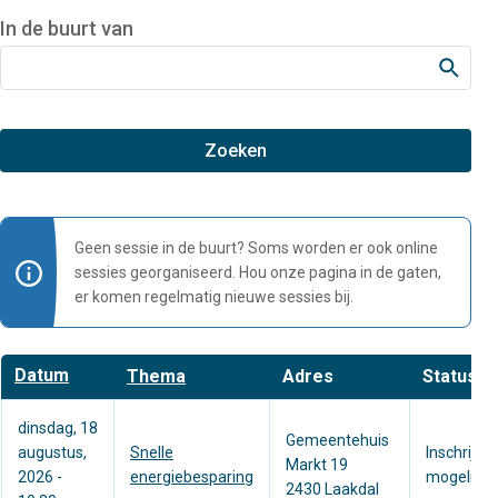
In de buurt van
Geen sessie in de buurt? Soms worden er ook online
sessies georganiseerd. Hou onze pagina in de gaten,
er komen regelmatig nieuwe sessies bij.
Aflopend
Datum
Thema
Adres
Status
sorteren
dinsdag, 18
Gemeentehuis
augustus,
Snelle
Inschrijve
Markt 19
2026 -
energiebesparing
mogelijk
2430 Laakdal