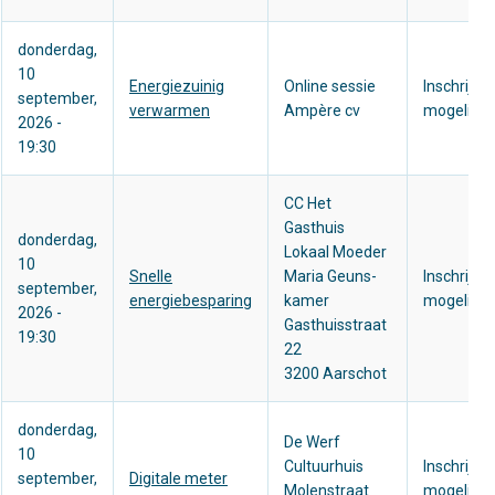
donderdag,
10
Energiezuinig
Online sessie
Inschrijve
september,
verwarmen
Ampère cv
mogelijk
2026 -
19:30
CC Het
Gasthuis
donderdag,
Lokaal Moeder
10
Snelle
Maria Geuns-
Inschrijve
september,
energiebesparing
kamer
mogelijk
2026 -
Gasthuisstraat
19:30
22
3200 Aarschot
donderdag,
De Werf
10
Cultuurhuis
Inschrijve
september,
Digitale meter
Molenstraat
mogelijk