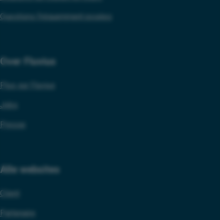
Questions fréquemment posées
Over Fluvius
Plus sur Fluvius
Jobs
Presse
Alle websites
Client
Partenaire